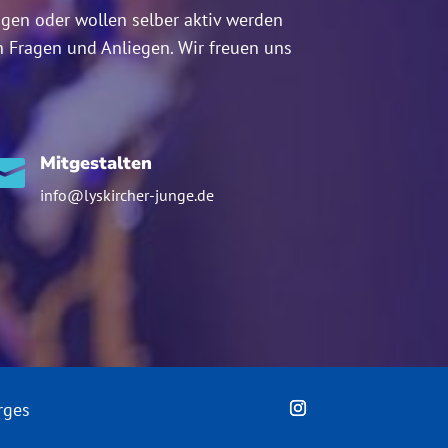
ngen oder wollen selber aktiv werden
n Fragen und Anliegen. Wir freuen uns
Mitgestalten

info@lyskircher-junge.de
rges