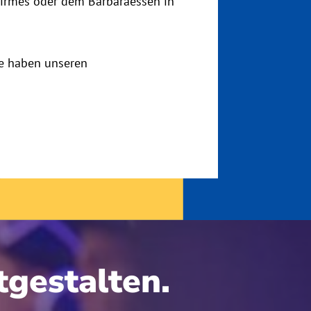
 Kirmes oder dem Barbaraessen in
se haben unseren
gestalten.