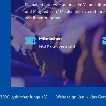
Sie haben Interesse an unseren Veranstaltu
und Mitglied sein? Melden Sie sich mit Ihre
von Ihnen zu hören!
Mitmachen

Jetzt Karten bestellen!
2026 Lyskircher Junge e.V.
Webdesign:
Jan-Niklas Geo